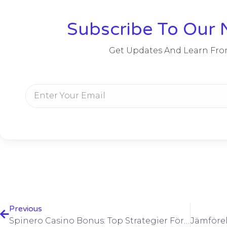
Subscribe To Our 
Get Updates And Learn Fro
Previous
Spinero Casino Bonus: Top Strategier För Att Maximera Din Spelupplevelse