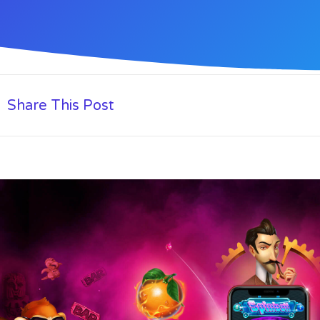
Share This Post