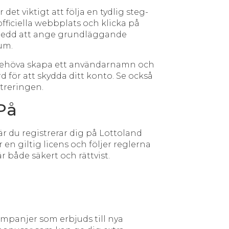
det viktigt att följa en tydlig steg-
fficiella webbplats och klicka på
mbedd att ange grundläggande
um.
tt behöva skapa ett användarnamn och
d för att skydda ditt konto. Se också
streringen.
På
är du registrerar dig på Lottoland
r en giltig licens och följer reglerna
är både säkert och rättvist.
mpanjer som erbjuds till nya