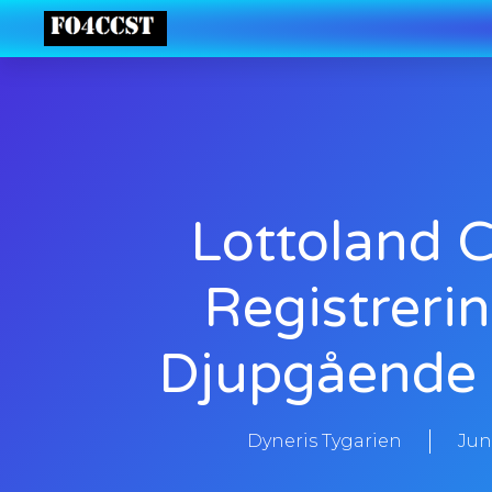
Lottoland 
Registrerin
Djupgående 
Dyneris Tygarien
Jun