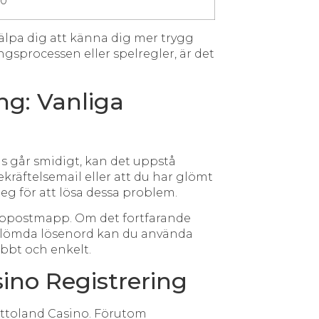
00
älpa dig att känna dig mer trygg
ngsprocessen eller spelregler, är det
ng: Vanliga
is går smidigt, kan det uppstå
ekräftelsemail eller att du har glömt
 steg för att lösa dessa problem.
kräppostmapp. Om det fortfarande
 glömda lösenord kan du använda
abbt och enkelt.
ino Registrering
ottoland Casino. Förutom