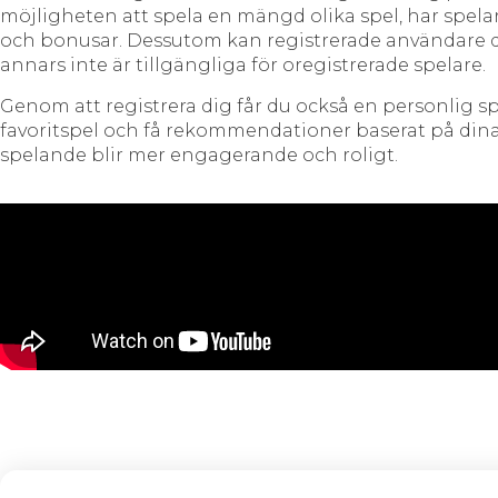
möjligheten att spela en mängd olika spel, har spelar
och bonusar. Dessutom kan registrerade användare de
annars inte är tillgängliga för oregistrerade spelare.
Genom att registrera dig får du också en personlig s
favoritspel och få rekommendationer baserat på dina 
spelande blir mer engagerande och roligt.