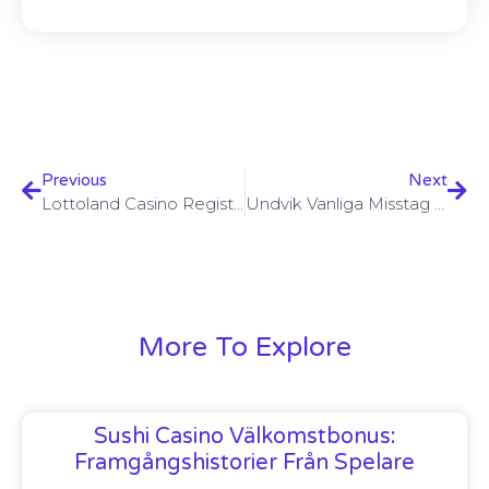
Previous
Next
Lottoland Casino Registrering: En Djupgående Analys
Undvik Vanliga Misstag På Extreme Online Casino
More To Explore
Sushi Casino Välkomstbonus:
Framgångshistorier Från Spelare