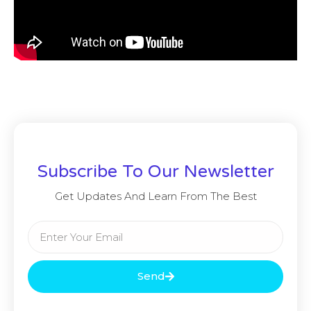
Subscribe To Our Newsletter
Get Updates And Learn From The Best
Send