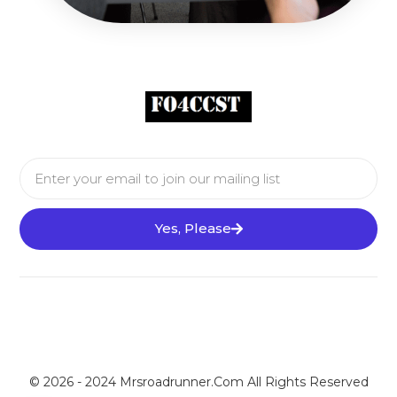
Yes, Please
© 2026 - 2024 Mrsroadrunner.com All Rights Reserved