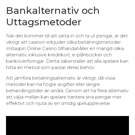
Bankalternativ och
Uttagsmetoder
När det kommer till att sätta in och ta ut pengar, är det
viktigt att casinon erbjuder olika betalningsmetoder.
Instaspin Online Casino tillhandahåller en mängd olika
alternativ, inklusive kreditkort, e-plånböcker och
banköverföringar. Detta säkerställer att alla spelare kan
hitta en metod som passar deras behov.
Att jämföra betalningsalternativ är viktigt, då vissa
metoder kan ha högre avgifter eller längre
behandlingstider än andra. Genom att ha flera alternativ
att välja mellan kan spelare hantera sina pengar mer
effektivt och njuta av en smidig spelupplevelse.