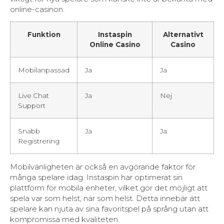
online-casinon.
Funktion
Instaspin
Alternativt
Online Casino
Casino
Mobilanpassad
Ja
Ja
Live Chat
Ja
Nej
Support
Snabb
Ja
Ja
Registrering
Mobilvänligheten är också en avgörande faktor för
många spelare idag. Instaspin har optimerat sin
plattform för mobila enheter, vilket gör det möjligt att
spela var som helst, när som helst. Detta innebär att
spelare kan njuta av sina favoritspel på språng utan att
kompromissa med kvaliteten.