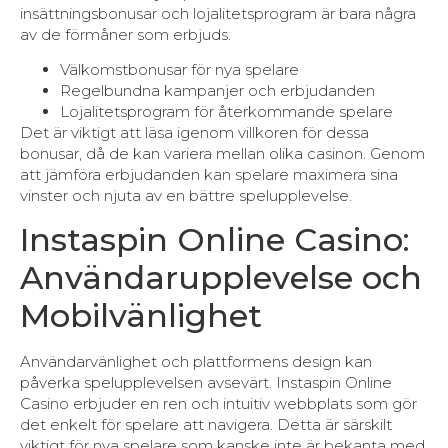
insättningsbonusar och lojalitetsprogram är bara några
av de förmåner som erbjuds.
Välkomstbonusar för nya spelare
Regelbundna kampanjer och erbjudanden
Lojalitetsprogram för återkommande spelare
Det är viktigt att läsa igenom villkoren för dessa
bonusar, då de kan variera mellan olika casinon. Genom
att jämföra erbjudanden kan spelare maximera sina
vinster och njuta av en bättre spelupplevelse.
Instaspin Online Casino:
Användarupplevelse och
Mobilvänlighet
Användarvänlighet och plattformens design kan
påverka spelupplevelsen avsevärt. Instaspin Online
Casino erbjuder en ren och intuitiv webbplats som gör
det enkelt för spelare att navigera. Detta är särskilt
viktigt för nya spelare som kanske inte är bekanta med