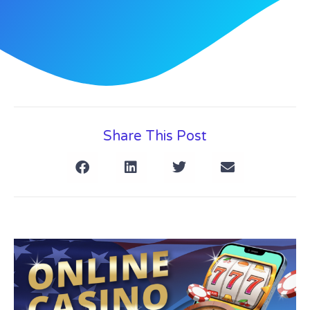
Share This Post