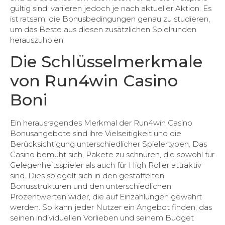
gültig sind, variieren jedoch je nach aktueller Aktion. Es
ist ratsam, die Bonusbedingungen genau zu studieren,
um das Beste aus diesen zusätzlichen Spielrunden
herauszuholen.
Die Schlüsselmerkmale
von Run4win Casino
Boni
Ein herausragendes Merkmal der Run4win Casino
Bonusangebote sind ihre Vielseitigkeit und die
Berücksichtigung unterschiedlicher Spielertypen. Das
Casino bemüht sich, Pakete zu schnüren, die sowohl für
Gelegenheitsspieler als auch für High Roller attraktiv
sind. Dies spiegelt sich in den gestaffelten
Bonusstrukturen und den unterschiedlichen
Prozentwerten wider, die auf Einzahlungen gewährt
werden. So kann jeder Nutzer ein Angebot finden, das
seinen individuellen Vorlieben und seinem Budget