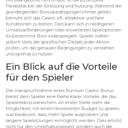
Flexibilität bei der Einlösung und Nutzung. Während die
grundlegenden Bonusbedingungen immer gelten,
bemüht sich das Casino oft, attraktive und faire
Konditionen zu bieten. Dies kann sich in niedrigeren
Umsatzanforderungen oder erweiterten Spieloptionen
für bestimmte Boni widerspiegeln. Spieler sollten
jedoch stets die spezifischen Details jeder Aktion
prüfen, um die genauen Bedingungen zu verstehen
und optimal zu nutzen.
Ein Blick auf die Vorteile
für den Spieler
Die Inanspruchnahme eines Run4win Casino Bonus
bietet dem Spieler eine Reihe klarer Vorteile, die das
Spielerlebnis bereichern. An erster Stelle steht die
Möglichkeit, mit einem erweiterten Budget zu spielen,
was bedeutet, dass mehr Spiele ausprobiert und
längere Spielsitzungen ermöglicht werden. Dies erhöht
nicht nur den Unterhaltungswert, sondern auch die