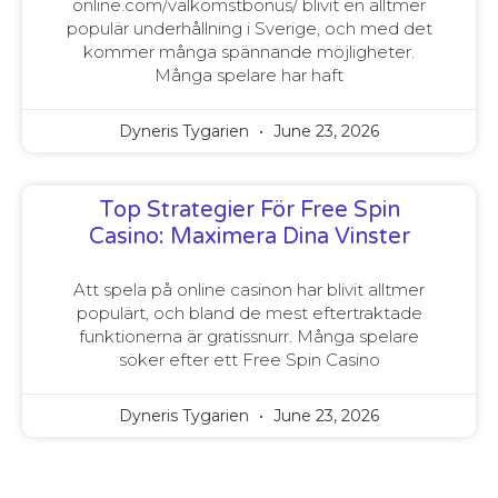
online.com/valkomstbonus/ blivit en alltmer
populär underhållning i Sverige, och med det
kommer många spännande möjligheter.
Många spelare har haft
Dyneris Tygarien
June 23, 2026
Top Strategier För Free Spin
Casino: Maximera Dina Vinster
Att spela på online casinon har blivit alltmer
populärt, och bland de mest eftertraktade
funktionerna är gratissnurr. Många spelare
söker efter ett Free Spin Casino
Dyneris Tygarien
June 23, 2026