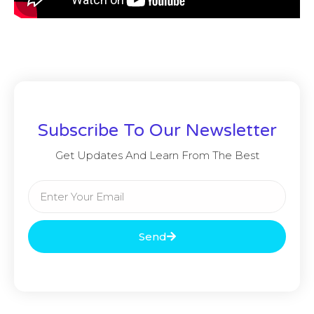
Subscribe To Our Newsletter
Get Updates And Learn From The Best
Send