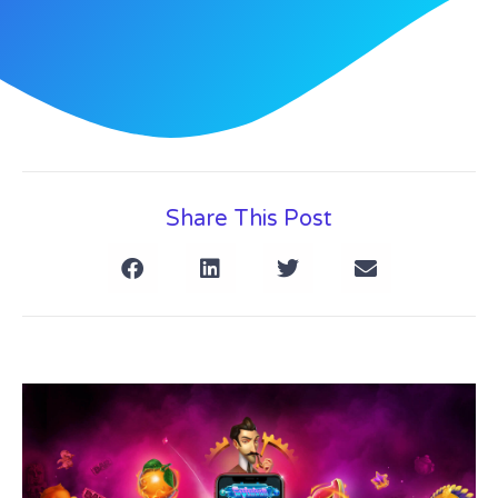
Share This Post