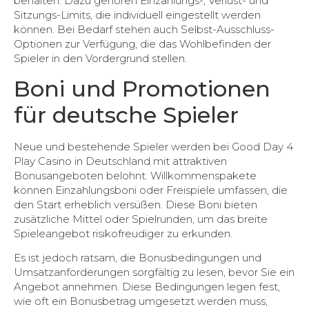
behalten. Dazu gehören Einzahlungs-, Verlust- und
Sitzungs-Limits, die individuell eingestellt werden
können. Bei Bedarf stehen auch Selbst-Ausschluss-
Optionen zur Verfügung, die das Wohlbefinden der
Spieler in den Vordergrund stellen.
Boni und Promotionen
für deutsche Spieler
Neue und bestehende Spieler werden bei Good Day 4
Play Casino in Deutschland mit attraktiven
Bonusangeboten belohnt. Willkommenspakete
können Einzahlungsboni oder Freispiele umfassen, die
den Start erheblich versüßen. Diese Boni bieten
zusätzliche Mittel oder Spielrunden, um das breite
Spieleangebot risikofreudiger zu erkunden.
Es ist jedoch ratsam, die Bonusbedingungen und
Umsatzanforderungen sorgfältig zu lesen, bevor Sie ein
Angebot annehmen. Diese Bedingungen legen fest,
wie oft ein Bonusbetrag umgesetzt werden muss,