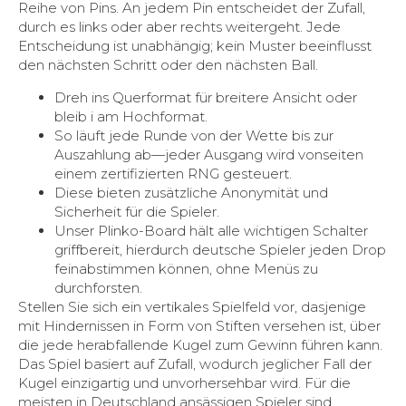
Reihe von Pins. An jedem Pin entscheidet der Zufall,
durch es links oder aber rechts weitergeht. Jede
Entscheidung ist unabhängig; kein Muster beeinflusst
den nächsten Schritt oder den nächsten Ball.
Dreh ins Querformat für breitere Ansicht oder
bleib i am Hochformat.
So läuft jede Runde von der Wette bis zur
Auszahlung ab—jeder Ausgang wird vonseiten
einem zertifizierten RNG gesteuert.
Diese bieten zusätzliche Anonymität und
Sicherheit für die Spieler.
Unser Plinko-Board hält alle wichtigen Schalter
griffbereit, hierdurch deutsche Spieler jeden Drop
feinabstimmen können, ohne Menüs zu
durchforsten.
Stellen Sie sich ein vertikales Spielfeld vor, dasjenige
mit Hindernissen in Form von Stiften versehen ist, über
die jede herabfallende Kugel zum Gewinn führen kann.
Das Spiel basiert auf Zufall, wodurch jeglicher Fall der
Kugel einzigartig und unvorhersehbar wird. Für die
meisten in Deutschland ansässigen Spieler sind