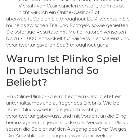
Vielzahl von Casinospielen vorstellt, denn es ist
nicht wirklich ein Online-Casino-Slot!
überwacht. Spielen Sie throughout EUR, wechseln Sie
mühelos zwischen Trial und Echtgeld sowie genießen
Sie sofortige Resultate mit Multiplikatoren vonseiten
bis zu ×1. 000. Entwickelt für Fairness, Transparenz und
verantwortungsvollen Spaß throughout ganz
Warum Ist Plinko Spiel
In Deutschland So
Beliebt?
Ein Online-Plinko-Spiel mit echtem Cash bietet ein
unterhaltsames und aufregendes Erlebnis. Wie bei
jedem Glücksspiel ist fue jedoch wichtig,
verantwortungsbewusst und mit Vorsicht an die Ding
heranzugehen. In jeder Glücksspiel-Version von Plinko
setzen die Spieler auf den Ausgang des Chip-Weges.
Die Auszahlungen hängen davon ab, in welcher