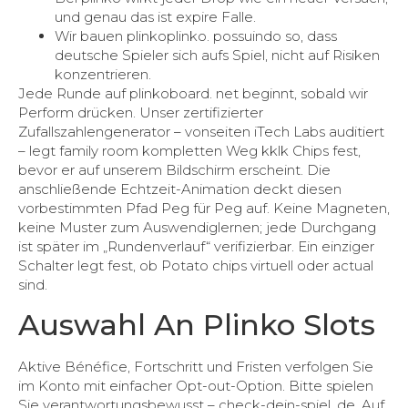
und genau das ist expire Falle.
Wir bauen plinkoplinko. possuindo so, dass
deutsche Spieler sich aufs Spiel, nicht auf Risiken
konzentrieren.
Jede Runde auf plinkoboard. net beginnt, sobald wir
Perform drücken. Unser zertifizierter
Zufallszahlengenerator – vonseiten iTech Labs auditiert
– legt family room kompletten Weg kklk Chips fest,
bevor er auf unserem Bildschirm erscheint. Die
anschließende Echtzeit-Animation deckt diesen
vorbestimmten Pfad Peg für Peg auf. Keine Magneten,
keine Muster zum Auswendiglernen; jede Durchgang
ist später im „Rundenverlauf“ verifizierbar. Ein einziger
Schalter legt fest, ob Potato chips virtuell oder actual
sind.
Auswahl An Plinko Slots
Aktive Bénéfice, Fortschritt und Fristen verfolgen Sie
im Konto mit einfacher Opt-out-Option. Bitte spielen
Sie verantwortungsbewusst – check-dein-spiel. de. Auf