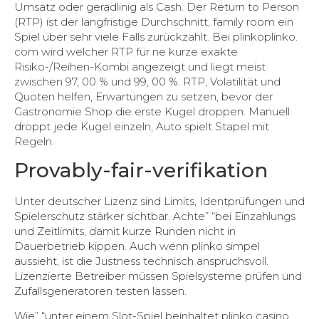
Umsatz oder geradlinig als Cash. Der Return to Person
(RTP) ist der langfristige Durchschnitt, family room ein
Spiel über sehr viele Falls zurückzahlt. Bei plinkoplinko.
com wird welcher RTP für ne kurze exakte
Risiko-/Reihen-Kombi angezeigt und liegt meist
zwischen 97, 00 % und 99, 00 %. RTP, Volatilität und
Quoten helfen, Erwartungen zu setzen, bevor der
Gastronomie Shop die erste Kugel droppen. Manuell
droppt jede Kugel einzeln, Auto spielt Stapel mit
Regeln.
Provably-fair-verifikation
Unter deutscher Lizenz sind Limits, Identprüfungen und
Spielerschutz stärker sichtbar. Achte” “bei Einzahlungs
und Zeitlimits, damit kurze Runden nicht in
Dauerbetrieb kippen. Auch wenn plinko simpel
aussieht, ist die Justness technisch anspruchsvoll.
Lizenzierte Betreiber müssen Spielsysteme prüfen und
Zufallsgeneratoren testen lassen.
Wie” “unter einem Slot-Spiel beinhaltet plinko casino