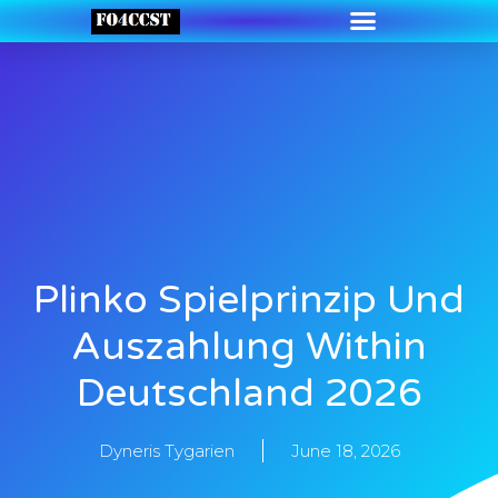
Plinko Spielprinzip Und
Auszahlung Within
Deutschland 2026
Dyneris Tygarien
June 18, 2026