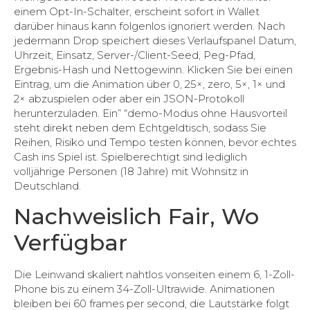
einem Opt-In-Schalter, erscheint sofort in Wallet
darüber hinaus kann folgenlos ignoriert werden. Nach
jedermann Drop speichert dieses Verlaufspanel Datum,
Uhrzeit, Einsatz, Server-/Client-Seed, Peg-Pfad,
Ergebnis-Hash und Nettogewinn. Klicken Sie bei einen
Eintrag, um die Animation über 0, 25×, zero, 5×, 1× und
2× abzuspielen oder aber ein JSON-Protokoll
herunterzuladen. Ein” “demo-Modus ohne Hausvorteil
steht direkt neben dem Echtgeldtisch, sodass Sie
Reihen, Risiko und Tempo testen können, bevor echtes
Cash ins Spiel ist. Spielberechtigt sind lediglich
volljährige Personen (18 Jahre) mit Wohnsitz in
Deutschland.
Nachweislich Fair, Wo
Verfügbar
Die Leinwand skaliert nahtlos vonseiten einem 6, 1-Zoll-
Phone bis zu einem 34-Zoll-Ultrawide. Animationen
bleiben bei 60 frames per second, die Lautstärke folgt