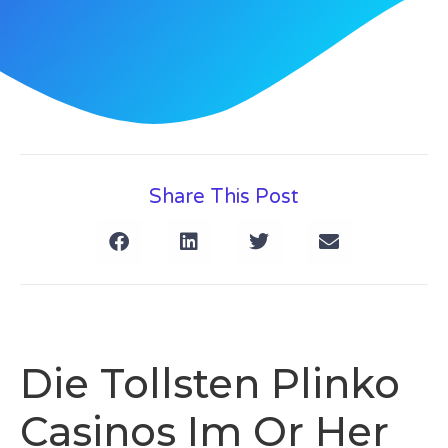
Share This Post
Die Tollsten Plinko
Casinos Im Or Her