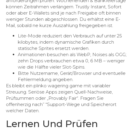
anforderungen prüfen. Wochenenden & Bank­feiertage
können Zeitrahmen verlängern. Trustly Instant, Sofort
oder aber E-Wallets sind je nach Freigabe oft binnen
weniger Stunden abgeschlossen. Du erhältst eine E-
Mail, sobald ne kurze Auszahlung freigegeben ist.
Lite-Mode reduziert den Verbrauch auf unter 25
kilobytes, indem dynamische Grafiken durch
statische Sprites ersetzt werden.
Animationen besuchen als WebP, Noises als OGG;
zehn Drops verbrauchen etwa 0, 6 MB – weniger
wie die Hälfte vieler Slot-Spins.
Bitte Nutzername, Gerät/Browser und eventuelle
Fehlermeldung angeben.
Es bleibt ein plinko wagering game mit variabler
Streuung. Seriöse Apps zeigen Quell-Nachweise,
Prüfsummen oder „Provably Fair“. Fragen Sie
offenherzig nach” “Support-Wege und Speicherort
welcher Daten.
Lernen Und Prüfen