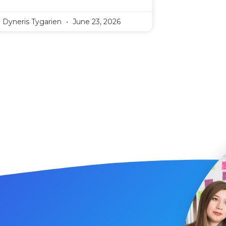
Dyneris Tygarien
June 23, 2026