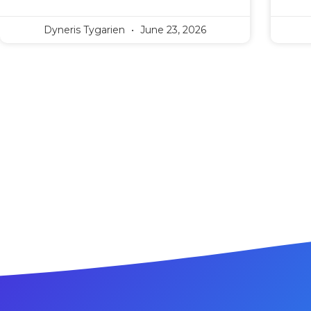
Dyneris Tygarien
June 23, 2026