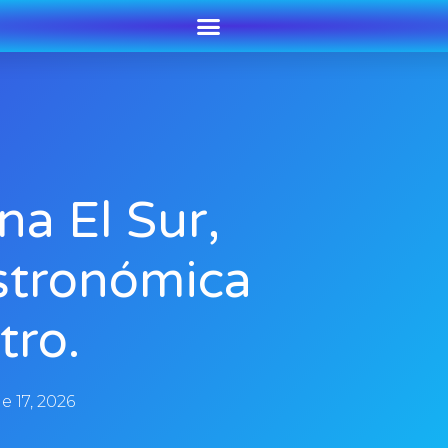
na El Sur,
stronómica
tro.
e 17, 2026