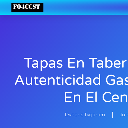
Tapas En Taber
Autenticidad Ga
En El Cen
Dyneris Tygarien
Jun