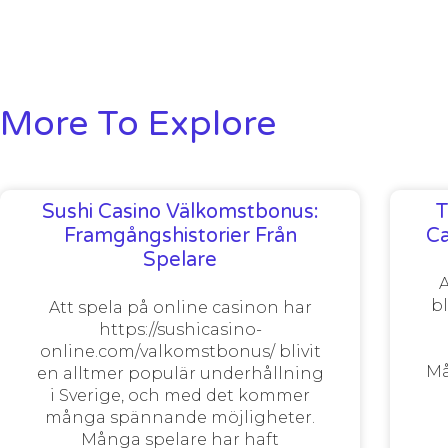
More To Explore
Sushi Casino Välkomstbonus:
T
Framgångshistorier Från
Ca
Spelare
A
bl
Att spela på online casinon har
https://sushicasino-
online.com/valkomstbonus/ blivit
Må
en alltmer populär underhållning
i Sverige, och med det kommer
många spännande möjligheter.
Många spelare har haft