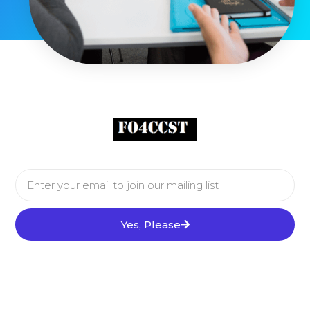
Yes, Please