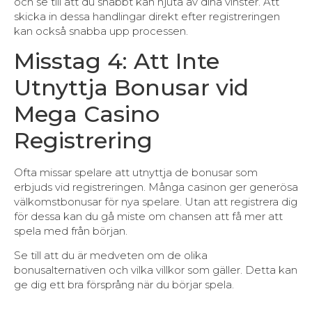
och se till att du snabbt kan njuta av dina vinster. Att
skicka in dessa handlingar direkt efter registreringen
kan också snabba upp processen.
Misstag 4: Att Inte
Utnyttja Bonusar vid
Mega Casino
Registrering
Ofta missar spelare att utnyttja de bonusar som
erbjuds vid registreringen. Många casinon ger generösa
välkomstbonusar för nya spelare. Utan att registrera dig
för dessa kan du gå miste om chansen att få mer att
spela med från början.
Se till att du är medveten om de olika
bonusalternativen och vilka villkor som gäller. Detta kan
ge dig ett bra försprång när du börjar spela.