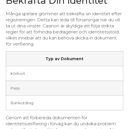
Bekräfta Din Identitet
Många spelare glömmer att bekräfta sin identitet efter
registreringen. Detta kan leda till förseningar när du vill
ta ut dina vinster. Casinon är skyldiga att följa strikta
regler för att förhindra bedrägerier och identitetsstöld,
vilket innebär att du kan behöva skicka in dokument
för verifiering.
Typ av Dokument
Körkort
Pass
Bankutdrag
Genom att förbereda dokumenten för
identitetsverifiering i förväg kan du undvika problem