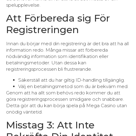
spelupplevelse.
Att Förbereda sig För
Registreringen
Innan du börjar med din registrering är det bra att ha all
information redo. Många missar att förbereda
nödvändig information som identifikation eller
betalningsmetoder. Utan dessa kan
registreringsprocessen bli frustrerande.
Säkerställ att du har giltig ID-handling tillgänglig.
Välj en betalningsmetod som du är bekväm med.
Genom att ha allt som behövs redo kommer du att
göra registreringsprocessen smidigare och snabbare.
Detta gör att du kan börja spela på Mega Casino utan
onödig väntetid.
Misstag 3: Att Inte