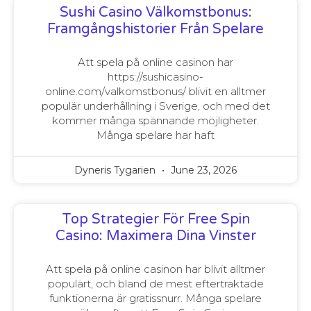
Sushi Casino Välkomstbonus:
Framgångshistorier Från Spelare
Att spela på online casinon har
https://sushicasino-
online.com/valkomstbonus/ blivit en alltmer
populär underhållning i Sverige, och med det
kommer många spännande möjligheter.
Många spelare har haft
Dyneris Tygarien
June 23, 2026
Top Strategier För Free Spin
Casino: Maximera Dina Vinster
Att spela på online casinon har blivit alltmer
populärt, och bland de mest eftertraktade
funktionerna är gratissnurr. Många spelare