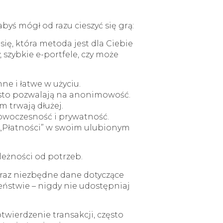
byś mógł od razu cieszyć się grą:
ię, która metoda jest dla Ciebie
, szybkie e-portfele, czy może
ne i łatwe w użyciu.
 często pozwalają na anonimowość.
 trwają dłużej.
nowoczesność i prywatność.
b „Płatności” w swoim ulubionym
ależności od potrzeb.
raz niezbędne dane dotyczące
eństwie – nigdy nie udostępniaj
wierdzenie transakcji, często