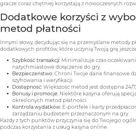
gracze coraz chętniej korzystają z nowoczesnych rozw
Dodatkowe korzyści z wybo
metod płatności
Innymi słowy, decydując się na przemyślane metody pł
dodatkowych profitów, które uczynią Twoją grę jeszcze
Szybkość transakcji:
Minimalizuje czas oczekiwani
natychmiastowe dołączenie do gry.
Bezpieczeństwo:
Chroni Twoje dane finansowe 
szyfrowania i weryfikacji.
Dostępność:
Większość metod jest dostępna 24/7, 
Bonusy i promocje:
Niektóre kasyna oferują specj
określonych metod płatności.
Kontrola wydatków:
E-portfele i karty przedpła
zarządzaniu budżetem przeznaczonym na gry.
Każdy z tych punktów przyczynia się do Twojego ogó
podczas korzystania z usług kasyna online.