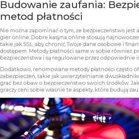
Budowanie zaufania: Bezpie
metod płatności
Nie można zapominać o tym, że bezpieczeństwo jest 
gier online. Dobre kasyna online stosują najnowocze
takie jak SSL, aby chronić Twoje dane osobowe i fi
dostępem. Metody płatności same w sobie również pr
bezpieczeństwa i są regulowane przez odpowiednie in
Dodatkowo, renomowane metody płatności często of
zabezpieczeń, takie jak uwierzytelnianie dwuskładnik
grać bez obaw o bezpieczeństwo swoich środków. Jak 
graczy ceni sobie właśnie te aspekty, które budują zau