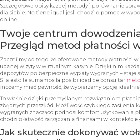
Szczegółowe opisy każdej metody i porównanie sprawi
dla siebie. No tiene igual jeśli chodzi o pomoc w wyb
online.
Twoje centrum dowodzenia
Przegląd metod płatności w
Zacznijmy od tego, że oferowane metody płatności w
udanej wizyty w wirtualnym kasynie. Dzięki nim każda
depozytów po bezpieczne wypłaty wygranych – staje s
Si a esto le sumamos la posibilidad de consultar
meto
możemy mieć pewność, że wybierzemy opcję idealnie
To właśnie dzięki przemyślanym rozwiązaniom płatnic
zbędnych przeszkód. Możliwość szybkiego zasilenia 
wygranych znacząco podnosi komfort użytkowania pla
chodzi o łatwość zarządzania finansami w kontekście
Jak skutecznie dokonywać wpła