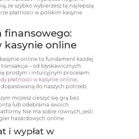
ą, że szybko wybierzesz tę najlepszą
orze płatności w polskim kasynie
 finansowego:
 kasynie online
 kasynie online to fundament każdej
 transakcja – od błyskawicznych
ię prostym i intuicyjnym procesem.
dy płatności w kasynie online
,
 dopasowaną do naszych potrzeb.
zym możesz cieszyć się grą bez
konta lub odebrania swoich
tformy. Nie ma sobie równych, jeśli
 gier hazardowych online.
t i wypłat w