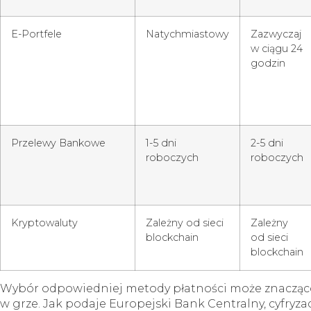
E-Portfele
Natychmiastowy
Zazwyczaj
w ciągu 24
godzin
Przelewy Bankowe
1-5 dni
2-5 dni
roboczych
roboczych
Kryptowaluty
Zależny od sieci
Zależny
blockchain
od sieci
blockchain
Wybór odpowiedniej metody płatności może znacząc
w grze. Jak podaje Europejski Bank Centralny, cyfryzac