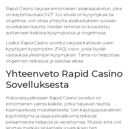
Rapid Casino tarjoaa erinomaisen asiakaspalvelun, joka
on käytettävissäsi 24/7. Jos sinulla on kysymyksiä tai
ongelmia, voit ottaa yhteyttä asiakastukeen suoraan
sovelluksen kautta. Heidän tiiminsä on koulutettu
auttamaan kaikissa kysymyksissä ja ongelmissa.
Lisäksi Rapid Casino sovellus tarjoaa kattavan usein
kysyttyjen kysymysten (FAQ) osion, josta löydät
vastauksia yleisimpiin kysymyksiin. Tämä voi helpottaa
ongelmien ratkaisua ja säästää aikaa.
Yhteenveto Rapid Casino
Sovelluksesta
Kokonaisuudessaan Rapid Casino sovellus on
erinomainen valinta kaikille, jotka haluavat nauttia
kasinopeleistä mobiililaitteella. Sen käyttäjäystävällinen
käyttöliittymä ja laaja pelivalikoima tekevät
pelaamisesta helppoa ja vaivattomaa. Muista, että voit
aloittaa matkasi lataamalla sovelluksen heti.