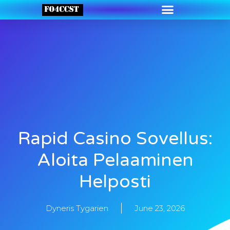
Rapid Casino Sovellus:
Aloita Pelaaminen
Helposti
Dyneris Tygarien
June 23, 2026