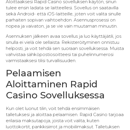
Aloittaaksesi Rapid Casino sovelluksen käytön, sinun
tulee ensin ladata se laitteellesi. Sovellus on saatavilla
sekä Android- että iOS-laitteille, joten voit valita sinulle
parhaiten sopivan vaihtoehdon. Asennusprosessi on
nopea ja vaivaton, ja se vie vain muutaman minuutin.
Asennuksen jälkeen avaa sovellus ja luo käyttäjätili, jos
sinulla ei vielä ole sellaista. Rekisteröityminen onnistuu
helposti, ja voit tehdä sen suoraan sovelluksessa. Muista
vahvistaa sähköpostiosoitteesi tai puhelinnumerosi
varmistaaksesi tilisi turvallisuuden.
Pelaamisen
Aloittaminen Rapid
Casino Sovelluksessa
Kun olet luonut tilin, voit tehdä ensimmäisen
talletuksesi ja aloittaa pelaamisen. Rapid Casino tarjoaa
erilaisia maksutapoja, joista voit valita, kuten
luottokortit, pankkisiirrot ja mobiilimaksut. Talletuksen