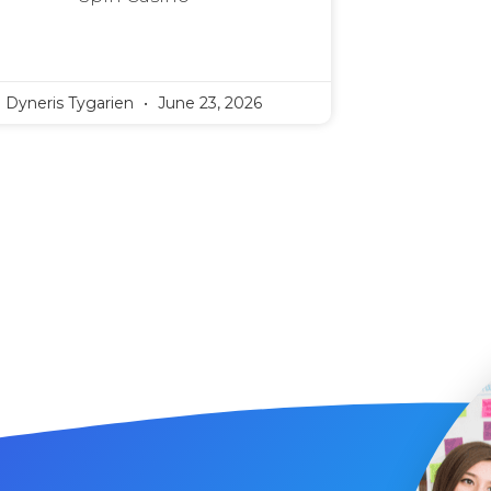
Dyneris Tygarien
June 23, 2026