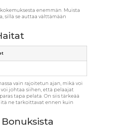
pelikokemuksesta enemmän. Muista
 sillä se auttaa välttämään
Haitat
et
massa vain rajoitetun ajan, mikä voi
voi johtaa siihen, että pelaajat
paras tapa pelata. On siis tärkeää
itä ne tarkoittavat ennen kuin
 Bonuksista