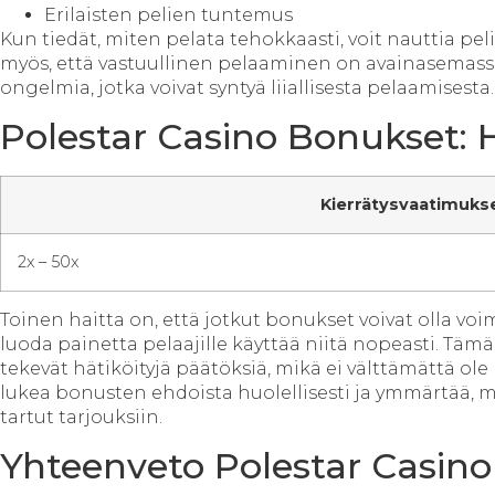
Erilaisten pelien tuntemus
Kun tiedät, miten pelata tehokkaasti, voit nauttia 
myös, että vastuullinen pelaaminen on avainasemassa,
ongelmia, jotka voivat syntyä liiallisesta pelaamisesta.
Polestar Casino Bonukset: 
Kierrätysvaatimuks
2x – 50x
Toinen haitta on, että jotkut bonukset voivat olla voi
luoda painetta pelaajille käyttää niitä nopeasti. Tämä 
tekevät hätiköityjä päätöksiä, mikä ei välttämättä ole 
lukea bonusten ehdoista huolellisesti ja ymmärtää, m
tartut tarjouksiin.
Yhteenveto Polestar Casino