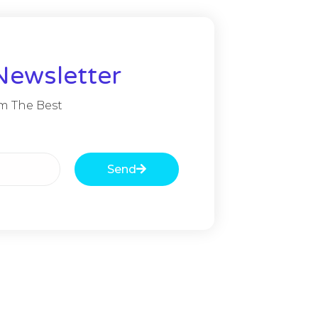
Newsletter
m The Best
Send