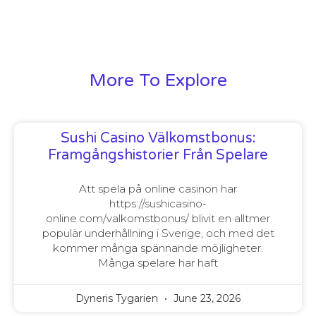
More To Explore
Sushi Casino Välkomstbonus:
Framgångshistorier Från Spelare
Att spela på online casinon har
https://sushicasino-
online.com/valkomstbonus/ blivit en alltmer
populär underhållning i Sverige, och med det
kommer många spännande möjligheter.
Många spelare har haft
Dyneris Tygarien
June 23, 2026