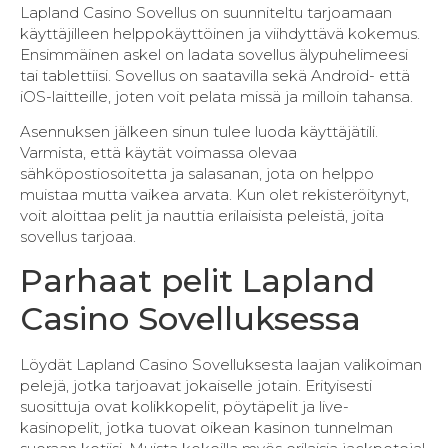
Lapland Casino Sovellus on suunniteltu tarjoamaan
käyttäjilleen helppokäyttöinen ja viihdyttävä kokemus.
Ensimmäinen askel on ladata sovellus älypuhelimeesi
tai tablettiisi. Sovellus on saatavilla sekä Android- että
iOS-laitteille, joten voit pelata missä ja milloin tahansa.
Asennuksen jälkeen sinun tulee luoda käyttäjätili.
Varmista, että käytät voimassa olevaa
sähköpostiosoitetta ja salasanan, jota on helppo
muistaa mutta vaikea arvata. Kun olet rekisteröitynyt,
voit aloittaa pelit ja nauttia erilaisista peleistä, joita
sovellus tarjoaa.
Parhaat pelit Lapland
Casino Sovelluksessa
Löydät Lapland Casino Sovelluksesta laajan valikoiman
pelejä, jotka tarjoavat jokaiselle jotain. Erityisesti
suosittuja ovat kolikkopelit, pöytäpelit ja live-
kasinopelit, jotka tuovat oikean kasinon tunnelman