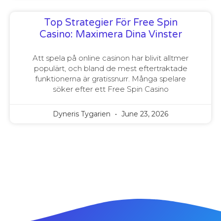
Top Strategier För Free Spin
Casino: Maximera Dina Vinster
Att spela på online casinon har blivit alltmer
populärt, och bland de mest eftertraktade
funktionerna är gratissnurr. Många spelare
söker efter ett Free Spin Casino
Dyneris Tygarien
June 23, 2026