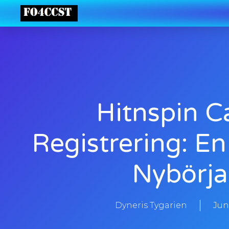
Hitnspin C
Registrering: En
Nybörja
Dyneris Tygarien
Jun