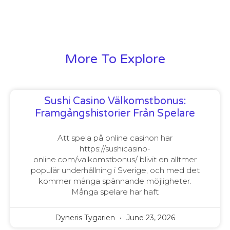
More To Explore
Sushi Casino Välkomstbonus:
Framgångshistorier Från Spelare
Att spela på online casinon har
https://sushicasino-
online.com/valkomstbonus/ blivit en alltmer
populär underhållning i Sverige, och med det
kommer många spännande möjligheter.
Många spelare har haft
Dyneris Tygarien
June 23, 2026