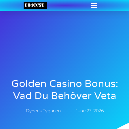
Golden Casino Bonus:
Vad Du Behöver Veta
Dyneris Tygarien
June 23, 2026