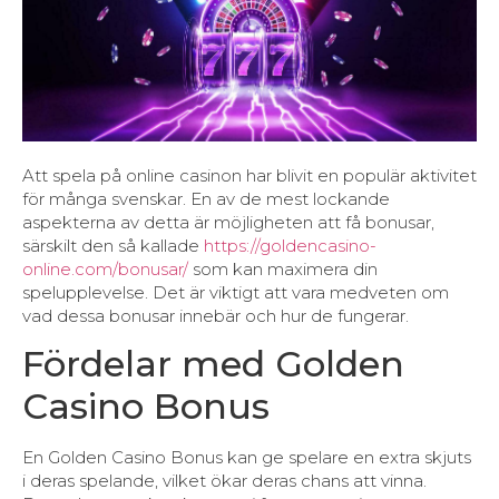
Att spela på online casinon har blivit en populär aktivitet
för många svenskar. En av de mest lockande
aspekterna av detta är möjligheten att få bonusar,
särskilt den så kallade
https://goldencasino-
online.com/bonusar/
som kan maximera din
spelupplevelse. Det är viktigt att vara medveten om
vad dessa bonusar innebär och hur de fungerar.
Fördelar med Golden
Casino Bonus
En Golden Casino Bonus kan ge spelare en extra skjuts
i deras spelande, vilket ökar deras chans att vinna.