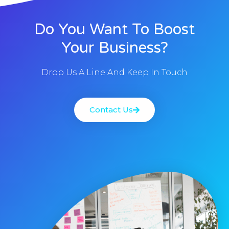
Do You Want To Boost
Your Business?
Drop Us A Line And Keep In Touch
Contact Us