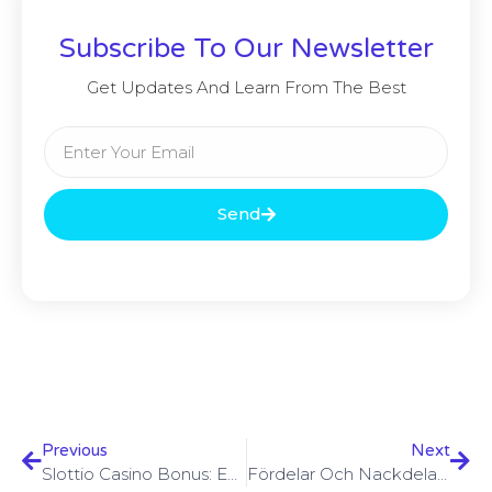
Subscribe To Our Newsletter
Get Updates And Learn From The Best
Send
Previous
Next
Slottio Casino Bonus: En Komplett Översikt
Fördelar Och Nackdelar Med 777 Casino Registrering