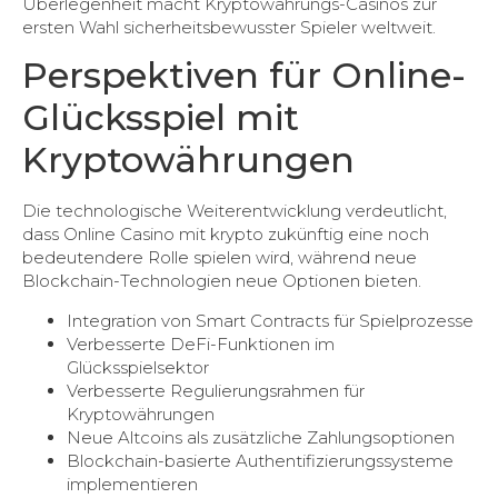
Überlegenheit macht Kryptowährungs-Casinos zur
ersten Wahl sicherheitsbewusster Spieler weltweit.
Perspektiven für Online-
Glücksspiel mit
Kryptowährungen
Die technologische Weiterentwicklung verdeutlicht,
dass Online Casino mit krypto zukünftig eine noch
bedeutendere Rolle spielen wird, während neue
Blockchain-Technologien neue Optionen bieten.
Integration von Smart Contracts für Spielprozesse
Verbesserte DeFi-Funktionen im
Glücksspielsektor
Verbesserte Regulierungsrahmen für
Kryptowährungen
Neue Altcoins als zusätzliche Zahlungsoptionen
Blockchain-basierte Authentifizierungssysteme
implementieren