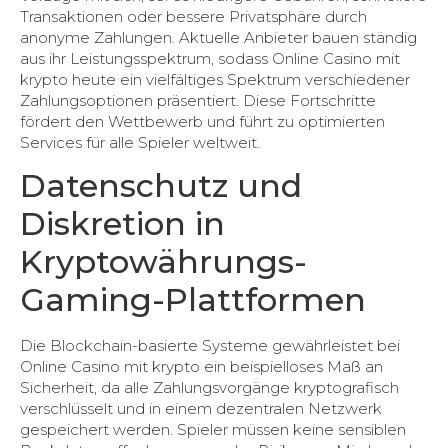
Transaktionen oder bessere Privatsphäre durch
anonyme Zahlungen. Aktuelle Anbieter bauen ständig
aus ihr Leistungsspektrum, sodass Online Casino mit
krypto heute ein vielfältiges Spektrum verschiedener
Zahlungsoptionen präsentiert. Diese Fortschritte
fördert den Wettbewerb und führt zu optimierten
Services für alle Spieler weltweit.
Datenschutz und
Diskretion in
Kryptowährungs-
Gaming-Plattformen
Die Blockchain-basierte Systeme gewährleistet bei
Online Casino mit krypto ein beispielloses Maß an
Sicherheit, da alle Zahlungsvorgänge kryptografisch
verschlüsselt und in einem dezentralen Netzwerk
gespeichert werden. Spieler müssen keine sensiblen