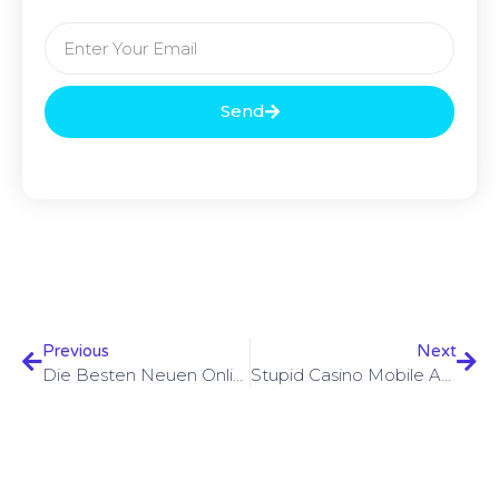
Send
Previous
Next
Die Besten Neuen Online Casinos Mit Deutscher Lizenz Im Vergleich 2024
Stupid Casino Mobile App: Vor- Und Nachteile Im Test