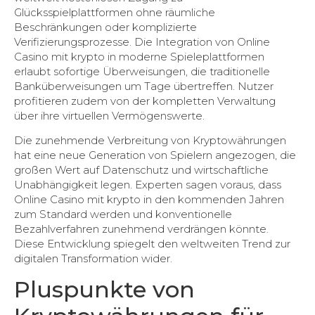
Glücksspielplattformen ohne räumliche
Beschränkungen oder komplizierte
Verifizierungsprozesse. Die Integration von Online
Casino mit krypto in moderne Spieleplattformen
erlaubt sofortige Überweisungen, die traditionelle
Banküberweisungen um Tage übertreffen. Nutzer
profitieren zudem von der kompletten Verwaltung
über ihre virtuellen Vermögenswerte.
Die zunehmende Verbreitung von Kryptowährungen
hat eine neue Generation von Spielern angezogen, die
großen Wert auf Datenschutz und wirtschaftliche
Unabhängigkeit legen. Experten sagen voraus, dass
Online Casino mit krypto in den kommenden Jahren
zum Standard werden und konventionelle
Bezahlverfahren zunehmend verdrängen könnte.
Diese Entwicklung spiegelt den weltweiten Trend zur
digitalen Transformation wider.
Pluspunkte von