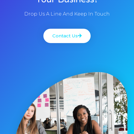
Drop Us A Line And Keep In Touch
Contact Us