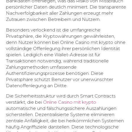
Bankdaten offenlegen, was das Risiko von Missbrauch
persönlicher Daten deutlich minimiert. Die transparente
Nachverfolgbarkeit aller Zahlungen erzeugt mehr
Zutrauen zwischen Betreibern und Nutzern.
Besonders verlockend ist die umfangreiche
Privatsphäre, die Kryptowährungen gewährleisten,
denn Nutzer können bei Online Casino mit krypto ohne
vollständige Offenlegung ihrer persönlichen Identität
spielen. Lediglich eine Wallet-Adresse ist für
Transaktionen notwendig, während traditionelle
Zahlungsmethoden umfassende
Authentifizierungsprozesse benötigen. Diese
Privatsphäre schützt Benutzer vor unerwünschter
Datenoffenlegung an Dritte.
Die Sicherheitsstruktur wird durch Smart Contracts
verstärkt, die bei
Online Casino mit krypto
automatische und fälschungssichere Auszahlungen
sicherstellen. Dezentralisierte Systeme eliminieren
zentrale Anfälligkeit, die bei herkömmlichen Systemen
häufig Angriffsziele darstellen. Diese technologische