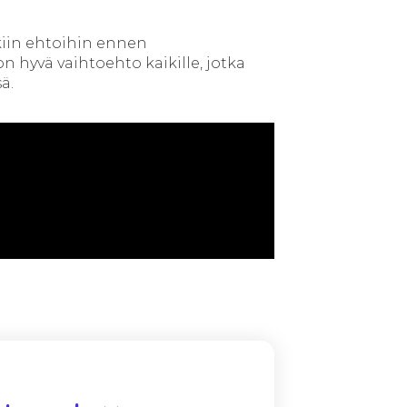
kkiin ehtoihin ennen
n hyvä vaihtoehto kaikille, jotka
ä.