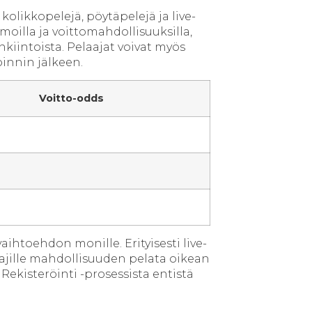
kolikkopelejä, pöytäpelejä ja live-
moilla ja voittomahdollisuuksilla,
enkiintoista. Pelaajat voivat myös
öinnin jälkeen.
Voitto-odds
ihtoehdon monille. Erityisesti live-
aajille mahdollisuuden pelata oikean
ekisteröinti -prosessista entistä