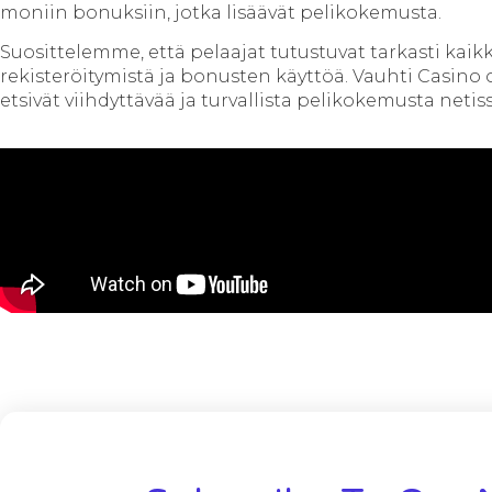
moniin bonuksiin, jotka lisäävät pelikokemusta.
Suosittelemme, että pelaajat tutustuvat tarkasti kai
rekisteröitymistä ja bonusten käyttöä. Vauhti Casino o
etsivät viihdyttävää ja turvallista pelikokemusta netiss