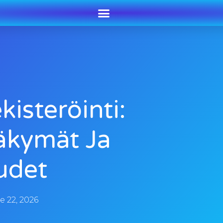
isteröinti:
äkymät Ja
udet
e 22, 2026