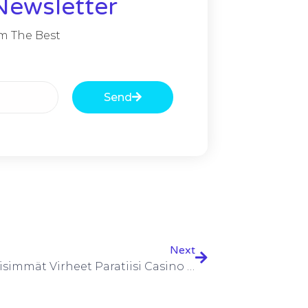
Newsletter
m The Best
Send
Next
Vältä Yleisimmät Virheet Paratiisi Casino Sovellus -käytössä