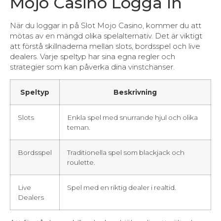
Mojo Casino Logga In
När du loggar in på Slot Mojo Casino, kommer du att
mötas av en mängd olika spelalternativ. Det är viktigt
att förstå skillnaderna mellan slots, bordsspel och live
dealers. Varje speltyp har sina egna regler och
strategier som kan påverka dina vinstchanser.
Speltyp
Beskrivning
Slots
Enkla spel med snurrande hjul och olika
teman.
Bordsspel
Traditionella spel som blackjack och
roulette.
Live
Spel med en riktig dealer i realtid.
Dealers