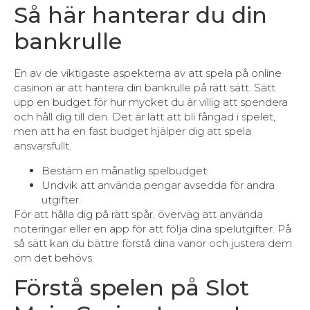
Så här hanterar du din
bankrulle
En av de viktigaste aspekterna av att spela på online
casinon är att hantera din bankrulle på rätt sätt. Sätt
upp en budget för hur mycket du är villig att spendera
och håll dig till den. Det är lätt att bli fångad i spelet,
men att ha en fast budget hjälper dig att spela
ansvarsfullt.
Bestäm en månatlig spelbudget.
Undvik att använda pengar avsedda för andra
utgifter.
För att hålla dig på rätt spår, överväg att använda
noteringar eller en app för att följa dina spelutgifter. På
så sätt kan du bättre förstå dina vanor och justera dem
om det behövs.
Förstå spelen på Slot