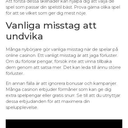
Att förstå dessa skillnader kan hjälpa dig att välja de
spel som passar din spelstil bäst. Prova gärna olika spel
för att se vilket som ger dig mest nöje.
Vanliga misstag att
undvika
Många nybörjare gör vanliga misstag när de spelar på
online casinon. Ett vanligt misstag är att jaga förluster.
Om du förlorar pengar, försök inte att vinna tillbaka
dem genom att satsa mer. Det kan leda till ännu större
förluster.
En annan fälla är att ignorera bonusar och kampanjer.
Många casinon erbjuder förmåner som kan ge dig
extra spelpengar eller gratis snurr. Se till att du utnyttjar
dessa erbjudanden för att maximera din
spelupplevelse.