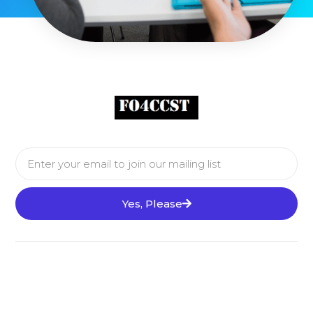
Yes, Please