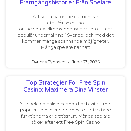
Framgångshistorier Från Spelare
Att spela på online casinon har
https://sushicasino-
online.com/valkomstbonus/ blivit en alltmer
populär underhållning i Sverige, och med det
kommer många spännande möjligheter.
Många spelare har haft
Dyneris Tygarien
June 23, 2026
Top Strategier För Free Spin
Casino: Maximera Dina Vinster
Att spela på online casinon har blivit alltmer
populärt, och bland de mest eftertraktade
funktionerna är gratissnurr. Många spelare
söker efter ett Free Spin Casino