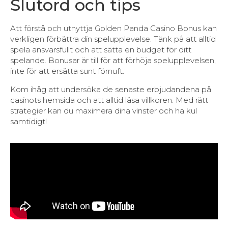
Slutord och tips
Att förstå och utnyttja Golden Panda Casino Bonus kan
verkligen förbättra din spelupplevelse. Tänk på att alltid
spela ansvarsfullt och att sätta en budget för ditt
spelande. Bonusar är till för att förhöja spelupplevelsen,
inte för att ersätta sunt förnuft.
Kom ihåg att undersöka de senaste erbjudandena på
casinots hemsida och att alltid läsa villkoren. Med rätt
strategier kan du maximera dina vinster och ha kul
samtidigt!