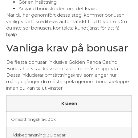
Gör en insättning
Använd bonuskoden om det krävs
När du har genomfört dessa steg, kommer bonusen
vanligtvis att krediteras automatiskt till ditt konto. Om
du inte ser bonusen, kontakta kundtjänst för att få
hjälp.
Vanliga krav på bonusar
De flesta bonusar, inklusive Golden Panda Casino
Bonus, har vissa krav som spelarna måste uppfylla.
Dessa inkluderar omsättningskrav, som anger hur
många gånger du måste spela igenom bonusbeloppet
innan du kan ta ut vinster.
Kraven
Omsättningskrav: 30x
Tidsbegränsning: 30 dagar