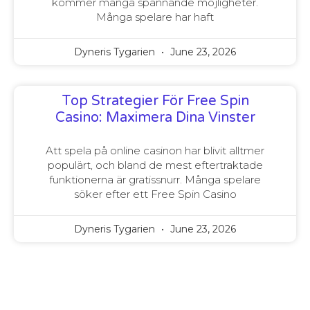
kommer många spännande möjligheter.
Många spelare har haft
Dyneris Tygarien
June 23, 2026
Top Strategier För Free Spin
Casino: Maximera Dina Vinster
Att spela på online casinon har blivit alltmer
populärt, och bland de mest eftertraktade
funktionerna är gratissnurr. Många spelare
söker efter ett Free Spin Casino
Dyneris Tygarien
June 23, 2026