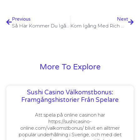
Previous
Next
Så Här Kommer Du Igång Med Bethard Casino Spel
Kom Igång Med Rich Moose Casino Spel – En Omfattande Guide
More To Explore
Sushi Casino Välkomstbonus:
Framgångshistorier Från Spelare
Att spela på online casinon har
https://sushicasino-
online.com/valkomstbonus/ blivit en alltmer
populär underhållning i Sverige, och med det