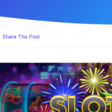
Share This Post