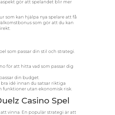
aspekt gör att spelandet blir mer
r som kan hjälpa nya spelare att få
n välkomstbonus som gör att du kan
rekt.
pel som passar din stil och strategi.
sino för att hitta vad som passar dig
m passar din budget.
 bra idé innan du satsar riktiga
h funktioner utan ekonomisk risk.
Duelz Casino Spel
att vinna. En populär strategi är att