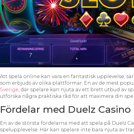
Att spela online kan vara en fantastisk upplevelse, s
som erbjuds av olika plattformar. En av de mest popu
Sverige
, där spelare kan njuta av ett brett utbud av sp
utforska några praktiska råd för att maximera din spe
Fördelar med Duelz Casino 
En av de största fördelarna med att spela på Duelz Ca
spelupplevelse. Här kan spelare inte bara njuta av trad