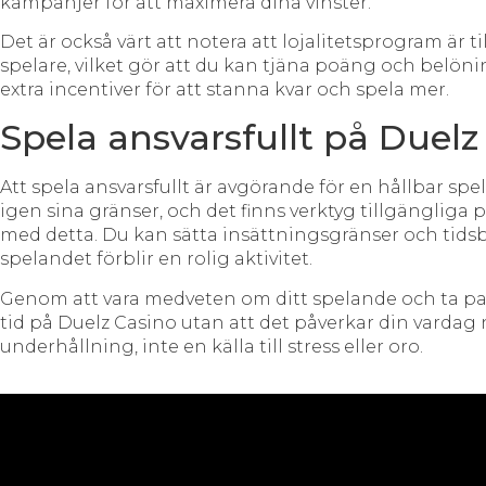
kampanjer för att maximera dina vinster.
Det är också värt att notera att lojalitetsprogram är
spelare, vilket gör att du kan tjäna poäng och belöni
extra incentiver för att stanna kvar och spela mer.
Spela ansvarsfullt på Duelz
Att spela ansvarsfullt är avgörande för en hållbar spe
igen sina gränser, och det finns verktyg tillgängliga 
med detta. Du kan sätta insättningsgränser och tidsb
spelandet förblir en rolig aktivitet.
Genom att vara medveten om ditt spelande och ta pau
tid på Duelz Casino utan att det påverkar din vardag 
underhållning, inte en källa till stress eller oro.