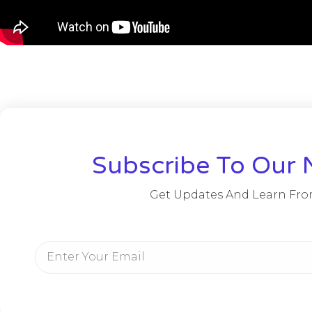
Subscribe To Our 
Get Updates And Learn Fro