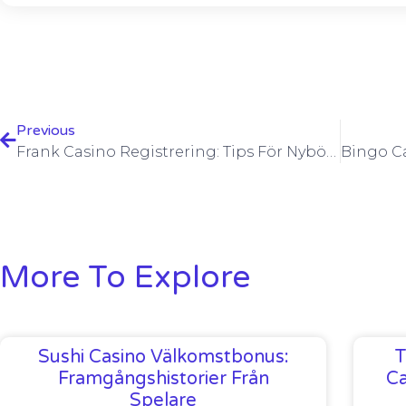
Previous
Frank Casino Registrering: Tips För Nybörjare
More To Explore
Sushi Casino Välkomstbonus:
T
Framgångshistorier Från
Ca
Spelare