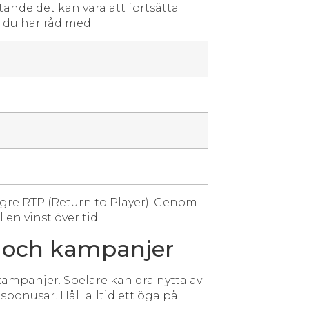
stande det kan vara att fortsätta
n du har råd med.
ögre RTP (Return to Player). Genom
 en vinst över tid.
r och kampanjer
kampanjer. Spelare kan dra nytta av
sbonusar. Håll alltid ett öga på