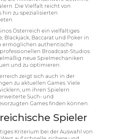
ern. Die Vielfalt reicht von
 hin zu spezialisierten
eten.
nos Österreich ein vielfältiges
, Blackjack, Baccarat und Poker in
n ermöglichen authentische
professionellen Broadcast-Studios.
gelmäßig neue Spielmechaniken
uen und zu optimieren.
rreich zeigt sich auch in der
ängen zu aktuellen Games. Viele
icklern, um ihren Spielern
 erweiterte Such- und
e bevorzugten Games finden können.
eichische Spieler
tiges Kriterium bei der Auswahl von
 Wert auf schnelle, sichere und