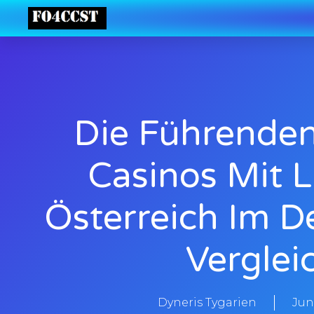
Die Führenden
Casinos Mit L
Österreich Im De
Verglei
Dyneris Tygarien
Jun