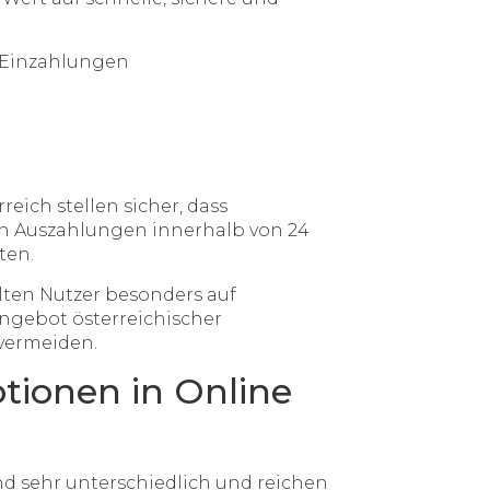
e Einzahlungen
eich stellen sicher, dass
en Auszahlungen innerhalb von 24
ten.
lten Nutzer besonders auf
ngebot österreichischer
vermeiden.
ionen in Online
nd sehr unterschiedlich und reichen