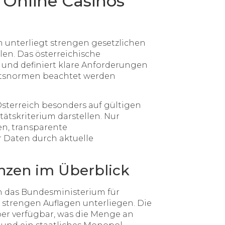
Online Casinos
ch unterliegt strengen gesetzlichen
len. Das österreichische
 und definiert klare Anforderungen
chtsnormen beachtet werden
sterreich besonders auf gültigen
tätskriterium darstellen. Nur
en, transparente
 Daten durch aktuelle
enzen im Überblick
ch das Bundesministerium für
 strengen Auflagen unterliegen. Die
er verfügbar, was die Menge an