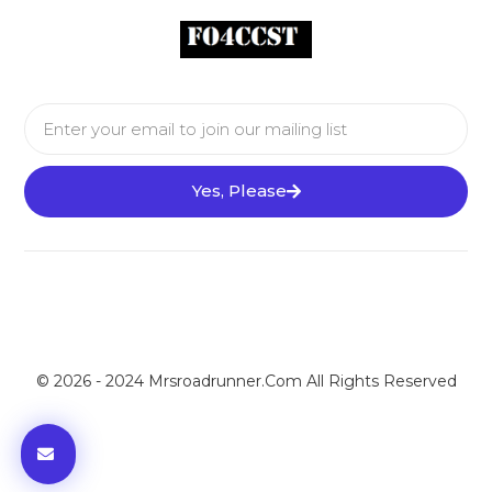
Yes, Please
© 2026 - 2024 Mrsroadrunner.com All Rights Reserved