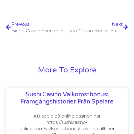
Previous
Next
Bingo Casino Sverige: En Fullständig Översikt
Lyllo Casino Bonus: En Fullständig Granskning Av Erbjudanden
More To Explore
Sushi Casino Välkomstbonus:
Framgångshistorier Från Spelare
Att spela på online casinon har
https://sushicasino-
online.com/valkomstbonus/ blivit en alltmer