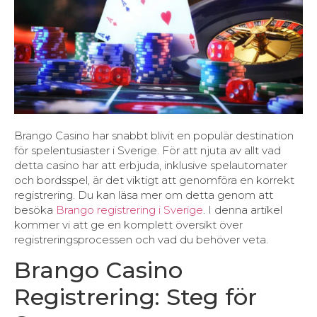
Brango Casino har snabbt blivit en populär destination
för spelentusiaster i Sverige. För att njuta av allt vad
detta casino har att erbjuda, inklusive spelautomater
och bordsspel, är det viktigt att genomföra en korrekt
registrering. Du kan läsa mer om detta genom att
besöka
Brango registrering i Sverige
. I denna artikel
kommer vi att ge en komplett översikt över
registreringsprocessen och vad du behöver veta.
Brango Casino
Registrering: Steg för