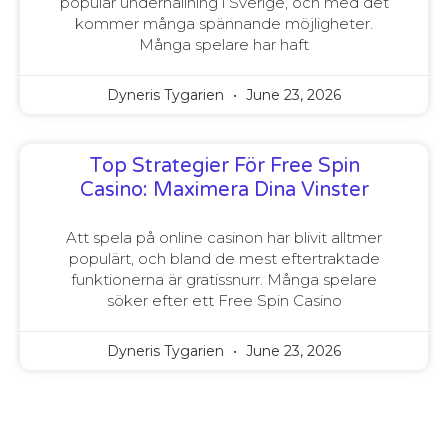
populär underhållning i Sverige, och med det
kommer många spännande möjligheter.
Många spelare har haft
Dyneris Tygarien
June 23, 2026
Top Strategier För Free Spin
Casino: Maximera Dina Vinster
Att spela på online casinon har blivit alltmer
populärt, och bland de mest eftertraktade
funktionerna är gratissnurr. Många spelare
söker efter ett Free Spin Casino
Dyneris Tygarien
June 23, 2026