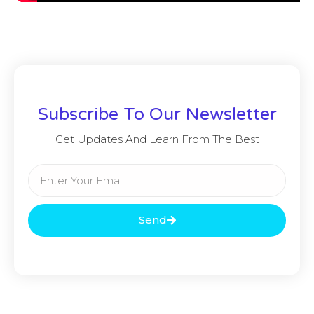
Subscribe To Our Newsletter
Get Updates And Learn From The Best
Send