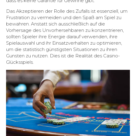
dass es keine Garantie für Gewinne gibt.
Das Akzeptieren der Rolle des Zufalls ist essenziell, um
Frustration zu vermeiden und den Spaß am Spiel zu
bewahren. Anstatt sich ausschließlich auf die
Vorhersage des Unvorhersehbaren zu konzentrieren,
sollten Spieler ihre Energie darauf verwenden, ihre
Spielauswahl und ihr Einsatzverhalten zu optimieren,
um die statistisch günstigsten Situationen zu ihren
Gunsten zu nutzen. Dies ist die Realität des Casino-
Glücksspiels.