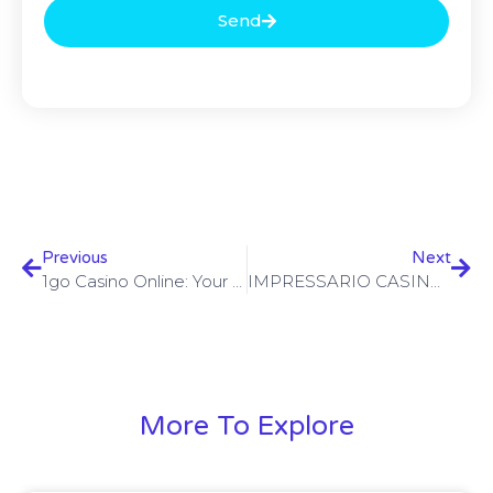
Send
Previous
Next
1go Casino Online: Your Essential Guide To Getting Started
IMPRESSARIO CASINO: Entsperren Sie Ihr Ultimatives Glücksspielbudget Für Lohnende Gewinne
More To Explore