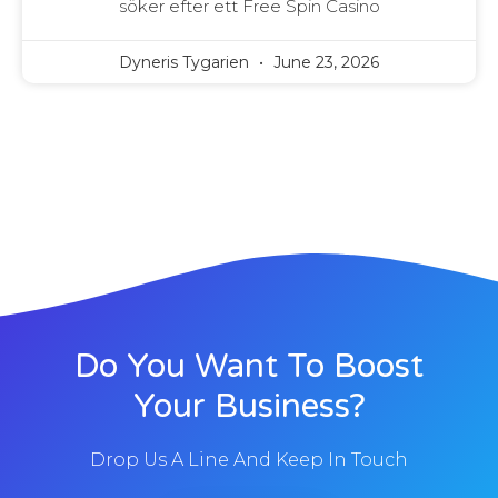
söker efter ett Free Spin Casino
Dyneris Tygarien
June 23, 2026
Do You Want To Boost
Your Business?
Drop Us A Line And Keep In Touch