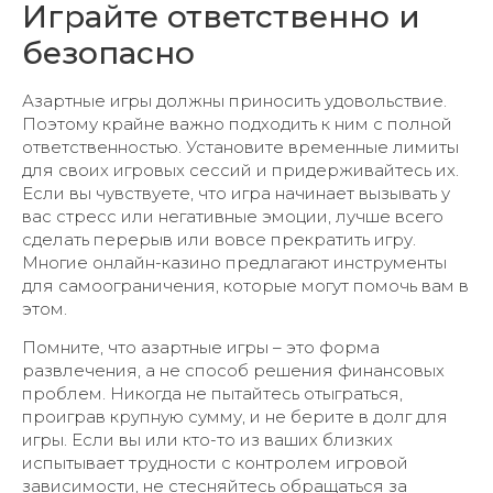
Играйте ответственно и
безопасно
Азартные игры должны приносить удовольствие.
Поэтому крайне важно подходить к ним с полной
ответственностью. Установите временные лимиты
для своих игровых сессий и придерживайтесь их.
Если вы чувствуете, что игра начинает вызывать у
вас стресс или негативные эмоции, лучше всего
сделать перерыв или вовсе прекратить игру.
Многие онлайн-казино предлагают инструменты
для самоограничения, которые могут помочь вам в
этом.
Помните, что азартные игры – это форма
развлечения, а не способ решения финансовых
проблем. Никогда не пытайтесь отыграться,
проиграв крупную сумму, и не берите в долг для
игры. Если вы или кто-то из ваших близких
испытывает трудности с контролем игровой
зависимости, не стесняйтесь обращаться за