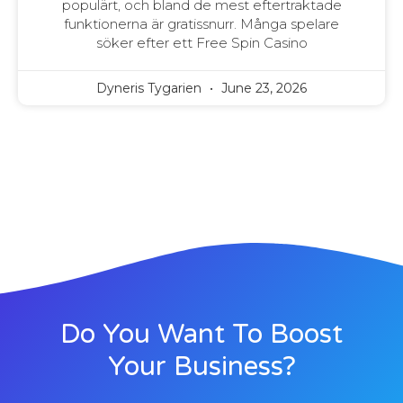
populärt, och bland de mest eftertraktade
funktionerna är gratissnurr. Många spelare
söker efter ett Free Spin Casino
Dyneris Tygarien
June 23, 2026
Do You Want To Boost
Your Business?