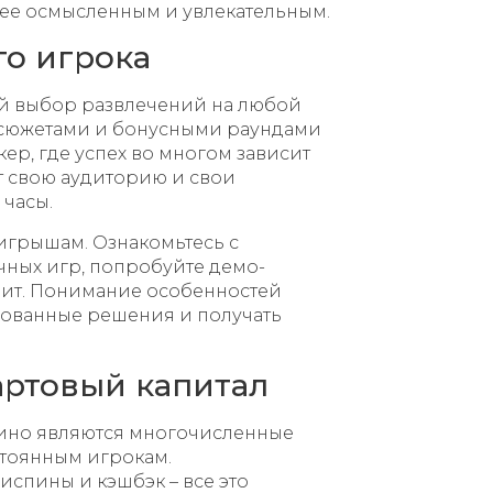
ее осмысленным и увлекательным.
го игрока
й выбор развлечений на любой
и сюжетами и бонусными раундами
окер, где успех во многом зависит
т свою аудиторию и свои
 часы.
игрышам. Ознакомьтесь с
чных игр, попробуйте демо-
одит. Понимание особенностей
нованные решения и получать
артовый капитал
зино являются многочисленные
стоянным игрокам.
испины и кэшбэк – все это