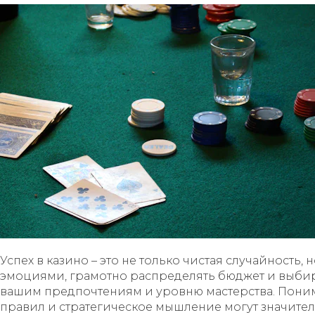
Успех в казино – это не только чистая случайность,
эмоциями, грамотно распределять бюджет и выбир
вашим предпочтениям и уровню мастерства. Поним
правил и стратегическое мышление могут значите