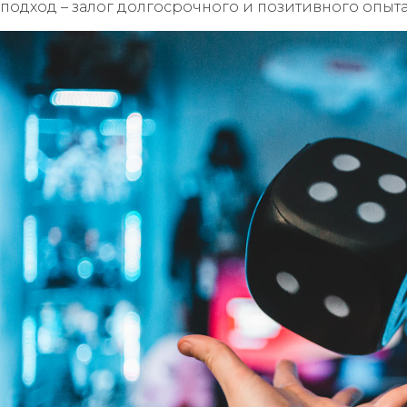
подход – залог долгосрочного и позитивного опыта