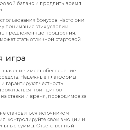
гровой баланс и продлить время
ы.
спользования бонусов. Часто они
му понимание этих условий
ать предложенные поощрения.
ожет стать отличной стартовой
я игра
е значение имеет обеспечение
 средств. Надежные платформы
и гарантируют честность
идерживаться принципов
 на ставки и время, проводимое за
не становиться источником
ния, контролируйте свои эмоции и
тельные суммы. Ответственный