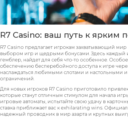
R7 Casino: ваш путь к ярким 
R7 Casino предлагает игрокам захватывающий мир
выбором игр и щедрыми бонусами. Здесь каждый иг
гемблер, найдет для себя что-то особенное. Особо
обеспечению бесперебойного доступа к игре через
наслаждаться любимыми слотами и настольными и
ограничений.
Для новых игроков R7 Casino приготовило привле
которые станут отличным стимулом для начала игр
игровые автоматы, испытайте свою удачу в карточны
ставка приближает вас к exhilarating wins. Официал
надежный проводник в мир азарта и крупных выи