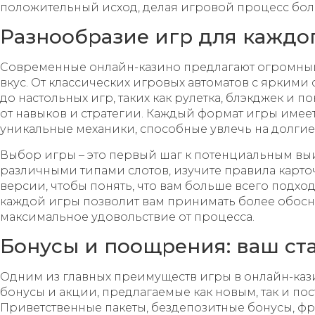
положительный исход, делая игровой процесс бол
Разнообразие игр для каждо
Современные онлайн-казино предлагают огромны
вкус. От классических игровых автоматов с ярким
до настольных игр, таких как рулетка, блэкджек и п
от навыков и стратегии. Каждый формат игры имее
уникальные механики, способные увлечь на долгие
Выбор игры – это первый шаг к потенциальным вы
различными типами слотов, изучите правила карто
версии, чтобы понять, что вам больше всего подх
каждой игры позволит вам принимать более обос
максимальное удовольствие от процесса.
Бонусы и поощрения: ваш ст
Одним из главных преимуществ игры в онлайн-ка
бонусы и акции, предлагаемые как новым, так и по
Приветственные пакеты, бездепозитные бонусы, фр