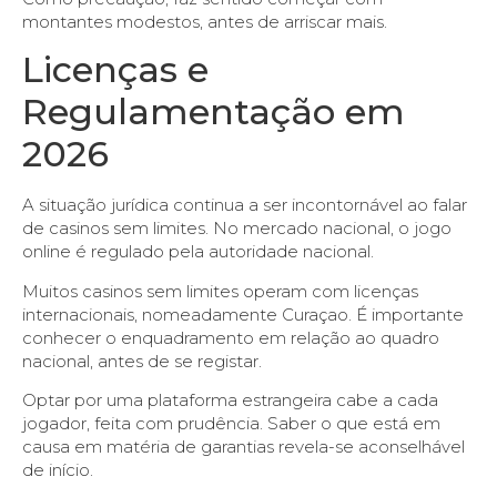
montantes modestos, antes de arriscar mais.
Licenças e
Regulamentação em
2026
A situação jurídica continua a ser incontornável ao falar
de casinos sem limites. No mercado nacional, o jogo
online é regulado pela autoridade nacional.
Muitos casinos sem limites operam com licenças
internacionais, nomeadamente Curaçao. É importante
conhecer o enquadramento em relação ao quadro
nacional, antes de se registar.
Optar por uma plataforma estrangeira cabe a cada
jogador, feita com prudência. Saber o que está em
causa em matéria de garantias revela-se aconselhável
de início.