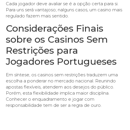
Cada jogador deve avaliar se é a opção certa para si.
Para uns será vantajoso; nalguns casos, um casino mais
regulado fazem mais sentido.
Considerações Finais
sobre os Casinos Sem
Restrições para
Jogadores Portugueses
Em síntese, os casinos sem restrições traduzem uma
escolha a ponderar no mercado nacional. Reunindo
apostas flexíveis, atendem aos desejos do público.
Porém, esta flexibilidade implica maior disciplina.
Conhecer o enquadramento e jogar com
responsabilidade tem de ser a regra de ouro.