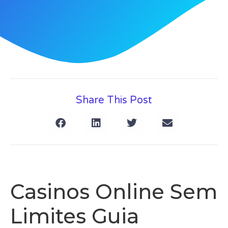
Share This Post
Casinos Online Sem
Limites Guia