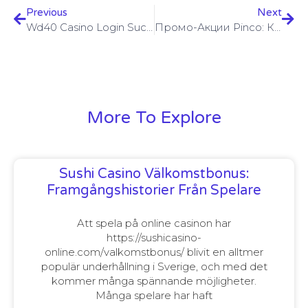
Previous
Next
Wd40 Casino Login Success Stories: Your Path To Wins
Промо-Акции Pinco: Какие Бонусы Помогут Увеличить Ваш Банкролл
More To Explore
Sushi Casino Välkomstbonus:
Framgångshistorier Från Spelare
Att spela på online casinon har
https://sushicasino-
online.com/valkomstbonus/ blivit en alltmer
populär underhållning i Sverige, och med det
kommer många spännande möjligheter.
Många spelare har haft