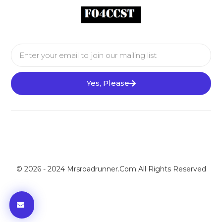
Yes, Please
© 2026 - 2024 Mrsroadrunner.com All Rights Reserved