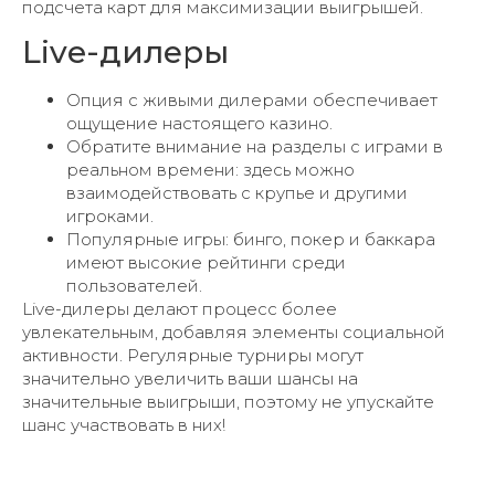
подсчета карт для максимизации выигрышей.
Live-дилеры
Опция с живыми дилерами обеспечивает
ощущение настоящего казино.
Обратите внимание на разделы с играми в
реальном времени: здесь можно
взаимодействовать с крупье и другими
игроками.
Популярные игры: бинго, покер и баккара
имеют высокие рейтинги среди
пользователей.
Live-дилеры делают процесс более
увлекательным, добавляя элементы социальной
активности. Регулярные турниры могут
значительно увеличить ваши шансы на
значительные выигрыши, поэтому не упускайте
шанс участвовать в них!