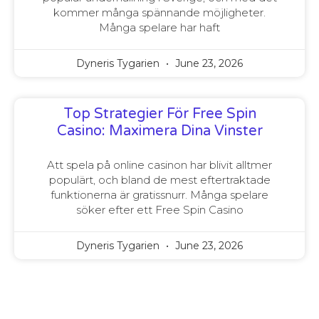
kommer många spännande möjligheter.
Många spelare har haft
Dyneris Tygarien
June 23, 2026
Top Strategier För Free Spin
Casino: Maximera Dina Vinster
Att spela på online casinon har blivit alltmer
populärt, och bland de mest eftertraktade
funktionerna är gratissnurr. Många spelare
söker efter ett Free Spin Casino
Dyneris Tygarien
June 23, 2026