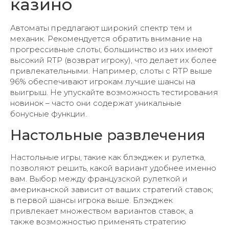
казино
Автоматы предлагают широкий спектр тем и
механик. Рекомендуется обратить внимание на
прогрессивные слоты; большинство из них имеют
высокий RTP (возврат игроку), что делает их более
привлекательными. Например, слоты с RTP выше
96% обеспечивают игрокам лучшие шансы на
выигрыш. Не упускайте возможность тестирования
новинок – часто они содержат уникальные
бонусные функции.
Настольные развлечения
Настольные игры, такие как блэкджек и рулетка,
позволяют решить, какой вариант удобнее именно
вам. Выбор между французской рулеткой и
американской зависит от ваших стратегий ставок;
в первой шансы игрока выше. Блэкджек
привлекает множеством вариантов ставок, а
также возможностью применять стратегию